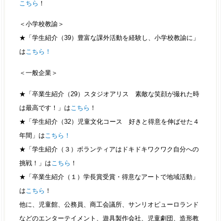
こちら
！
＜小学校教諭＞
★「学生紹介（39）豊富な課外活動を経験し、小学校教諭に」
は
こちら！
＜一般企業＞
★「卒業生紹介（29）スタジオアリス 素敵な笑顔が撮れた時
は最高です！」は
こちら
！
★「学生紹介（32）児童文化コース 好きと得意を伸ばせた４
年間」は
こちら！
★「学生紹介（３）ボランティアはドキドキワクワク自分への
挑戦！」は
こちら
！
★「卒業生紹介（１）学長賞受賞・得意なアートで地域活動」
は
こちら
！
他に、児童館、公務員、商工会議所、サンリオピューロランド
などのエンターテイメント、遊具製作会社、児童劇団、造形教