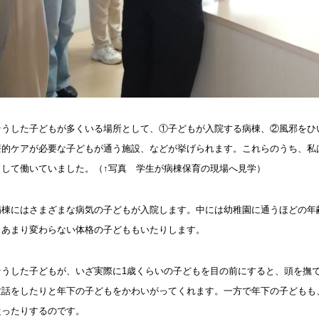
そうした子どもが多くいる場所として、①子どもが入院する病棟、②風邪をひ
療的ケアが必要な子どもが通う施設、などが挙げられます。これらのうち、私
として働いていました。（↑写真 学生が病棟保育の現場へ見学）
病棟にはさまざまな病気の子どもが入院します。中には幼稚園に通うほどの年
とあまり変わらない体格の子どももいたりします。
そうした子どもが、いざ実際に1歳くらいの子どもを目の前にすると、頭を撫
世話をしたりと年下の子どもをかわいがってくれます。一方で年下の子どもも
従ったりするのです。