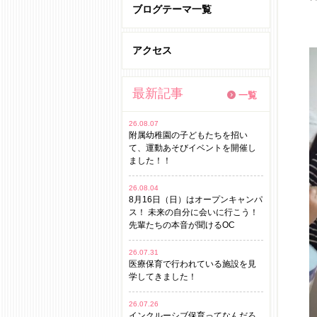
ブログテーマ一覧
アクセス
最新記事
一覧
26.08.07
附属幼稚園の子どもたちを招い
て、運動あそびイベントを開催し
ました！！
26.08.04
8月16日（日）はオープンキャンパ
ス！ 未来の自分に会いに行こう！
先輩たちの本音が聞けるOC
26.07.31
医療保育で行われている施設を見
学してきました！
26.07.26
インクルーシブ保育ってなんだろ