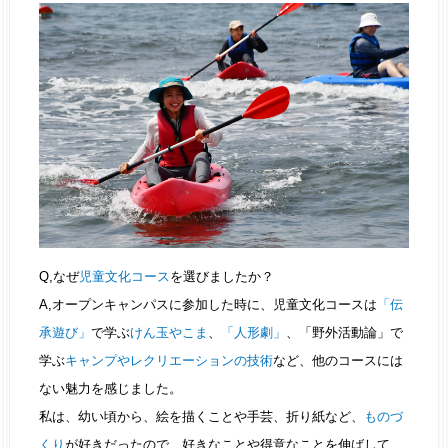
Q,なぜ
児童文化コース
を選びましたか？
A,オープンキャンパスに参加した時に、児童文化コースは
「伝
承遊び」
で学ぶ
けん玉やこま
、
「人形劇」
、「野外活動論」で
学ぶ
キャンプやレクリエーションの技術
など、他のコースには
ない魅力を感じました。
私は、幼い頃から、絵を描くことや手芸、折り紙など、
ものづ
くり
が好きだったので、好きなことや得意なことを伸ばして、