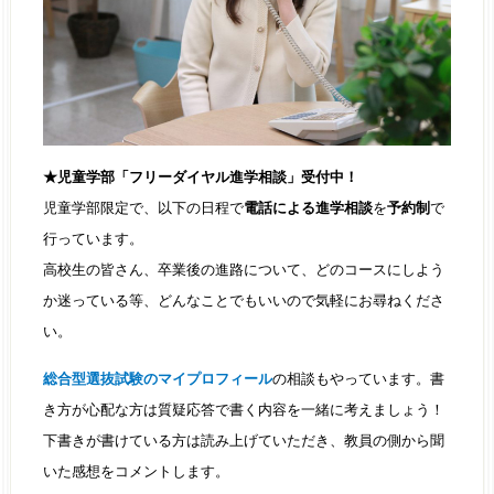
★児童学部「フリーダイヤル進学相談」受付中！
児童学部限定で、以下の日程で
電話による進学相談
を
予約制
で
行っています。
高校生の皆さん、卒業後の進路について、どのコースにしよう
か迷っている等、どんなことでもいいので気軽にお尋ねくださ
い。
総合型選抜試験のマイプロフィール
の相談もやっています。書
き方が心配な方は質疑応答で書く内容を一緒に考えましょう！
下書きが書けている方は読み上げていただき、教員の側から聞
いた感想をコメントします。