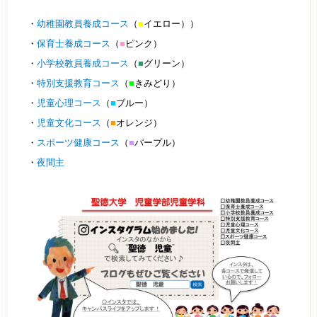
・
幼稚園教員養成コース
（
■
イエロー））
・
保育士養成コース
（
■
ピンク）
・
小学校教員養成コース
（
■
グリーン）
・
特別支援教育コース
（
■
きみどり
）
・
児童心理コース
（
■
ブルー）
・
児童文化コース
（
■
オレンジ）
・
スポーツ健康コース
（
■
パープル）
・
夜間主