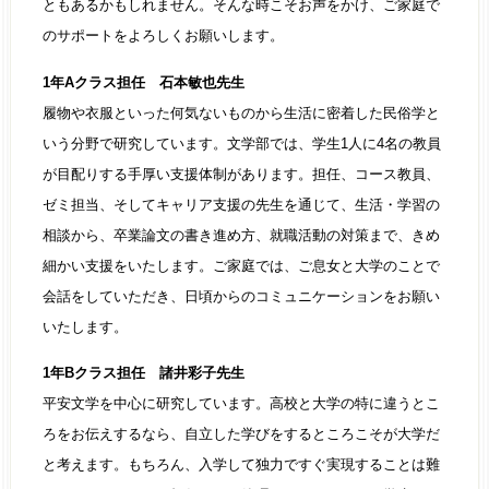
ともあるかもしれません。そんな時こそお声をかけ、ご家庭で
のサポートをよろしくお願いします。
1年Aクラス担任 石本敏也先生
履物や衣服といった何気ないものから生活に密着した民俗学と
いう分野で研究しています。文学部では、学生1人に4名の教員
が目配りする手厚い支援体制があります。担任、コース教員、
ゼミ担当、そしてキャリア支援の先生を通じて、生活・学習の
相談から、卒業論文の書き進め方、就職活動の対策まで、きめ
細かい支援をいたします。ご家庭では、ご息女と大学のことで
会話をしていただき、日頃からのコミュニケーションをお願い
いたします。
1年Bクラス担任 諸井彩子先生
平安文学を中心に研究しています。高校と大学の特に違うとこ
ろをお伝えするなら、自立した学びをするところこそが大学だ
と考えます。もちろん、入学して独力ですぐ実現することは難