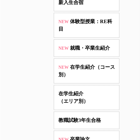
新入生合宿
体験型授業：RE科
NEW
目
就職・卒業生紹介
NEW
在学生紹介（コース
NEW
別）
在学生紹介
（エリア別）
教職試験
3年生合格
卒業論文
NEW