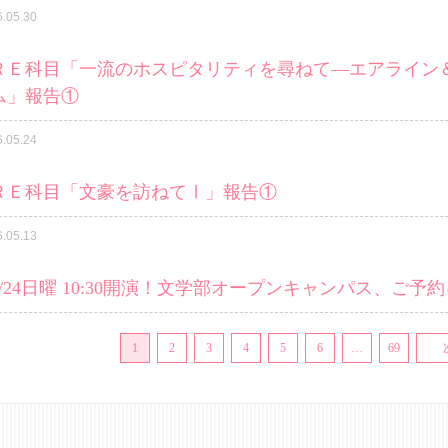
6.05.30
ＲＥ科目「一流のホスピタリティを尋ねて―エアライン
ム」報告①
6.05.24
ＲＥ科目「文豪を訪ねてⅠ」報告①
6.05.13
5/24日曜 10:30開演！文学部オープンキャンパス、ご予
1
2
3
4
5
6
…
69