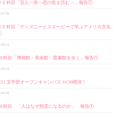
ＲＥ科目「百人一首―恋の歌を読む―」報告①
6.07.05
ＲＥ科目「ディズニーとスヌーピーで学ぶアメリカ文化
①
6.06.21
RE科目「博物館・美術館・図書館を歩く」報告①
6.06.10
6/21 文学部オープンキャンパス 10:30開演！
6.06.06
RE科目 「人はなぜ怨霊になるのか」 報告①