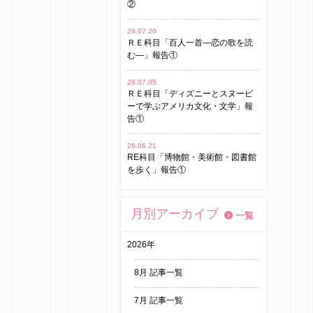
②
26.07.20
ＲＥ科目「百人一首―恋の歌を読
む―」報告①
26.07.05
ＲＥ科目「ディズニーとスヌーピ
ーで学ぶアメリカ文化・文学」報
告①
26.06.21
RE科目「博物館・美術館・図書館
を歩く」報告①
月別アーカイブ
一覧
2026年
8月 記事一覧
7月 記事一覧