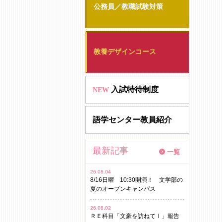
公務員／教職試験対策
教養デザインコース
入試特待制度
NEW
語学センター教員紹介
最新記事
一覧
26.08.04
8/16日曜 10:30開演！ 文学部の
夏のオープンキャンパス
26.08.02
ＲＥ科目「文豪を訪ねてⅠ」報告