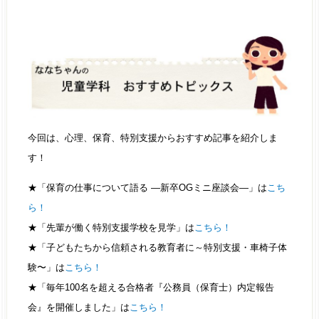
今回は、心理、保育、特別支援からおすすめ記事を紹介しま
す！
★「保育の仕事について語る ―新卒OGミニ座談会―」は
こち
ら！
★「先輩が働く特別支援学校を見学」は
こちら！
★「子どもたちから信頼される教育者に～特別支援・車椅子体
験〜」は
こちら！
★「毎年100名を超える合格者『公務員（保育士）内定報告
会』を開催しました」は
こちら！