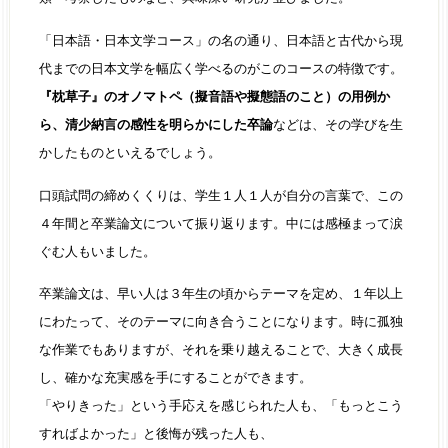
「日本語・日本文学コース」の名の通り、日本語と古代から現
代までの日本文学を幅広く学べるのがこのコースの特徴です。
『枕草子』のオノマトペ（擬音語や擬態語のこと）の用例か
ら、清少納言の感性を明らかにした卒論
などは、その学びを生
かしたものといえるでしょう。
口頭試問の締めくくりは、学生１人１人が自分の言葉で、この
４年間と卒業論文について振り返ります。中には感極まって涙
ぐむ人もいました。
卒業論文は、早い人は３年生の頃からテーマを定め、１年以上
にわたって、そのテーマに向き合うことになります。時に孤独
な作業でもありますが、それを乗り越えることで、大きく成長
し、確かな充実感を手にすることができます。
「やりきった」という手応えを感じられた人も、「もっとこう
すればよかった」と後悔が残った人も、