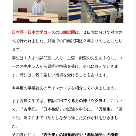
日本語・日本文学コースの口頭試問
は、２日間に分けて対面方
式で行われました。対面での口頭試問は２年ぶりのことになり
ます。
学生は１人ずつ試問室に入り、主査・副査の先生を中心に、コ
ースの先生５人から質問や指摘を受け、それに答えていきま
す。時には、鋭く厳しい指摘を受けることもあります。
今年度の卒業論文のラインナップを紹介していきましょう。
まず古典文学では、
神話に出てくる月の神「ツクヨミ」
につい
て、『古事記』『日本書紀』の記述を中心に、『万葉集』『風
土記』逸文にまで目配りしながら論じた労作が目をひきまし
た。
そのほかにも、
『古今集』の聴覚表現
や
『源氏物語』の着物
、