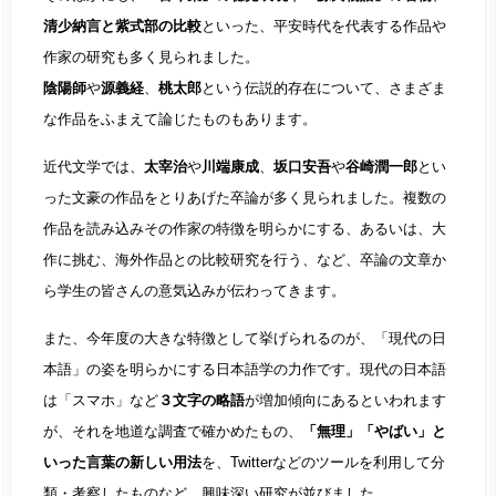
清少納言と紫式部の比較
といった、平安時代を代表する作品や
作家の研究も多く見られました。
陰陽師
や
源義経
、
桃太郎
という伝説的存在について、さまざま
な作品をふまえて論じたものもあります。
近代文学では、
太宰治
や
川端康成
、
坂口安吾
や
谷崎潤一郎
とい
った文豪の作品をとりあげた卒論が多く見られました。複数の
作品を読み込みその作家の特徴を明らかにする、あるいは、大
作に挑む、海外作品との比較研究を行う、など、卒論の文章か
ら学生の皆さんの意気込みが伝わってきます。
また、今年度の大きな特徴として挙げられるのが、「現代の日
本語」の姿を明らかにする日本語学の力作です。現代の日本語
は「スマホ」など
３文字の略語
が増加傾向にあるといわれます
が、それを地道な調査で確かめたもの、
「無理」「やばい」と
いった言葉の新しい用法
を、Twitterなどのツールを利用して分
類・考察したものなど、興味深い研究が並びました。