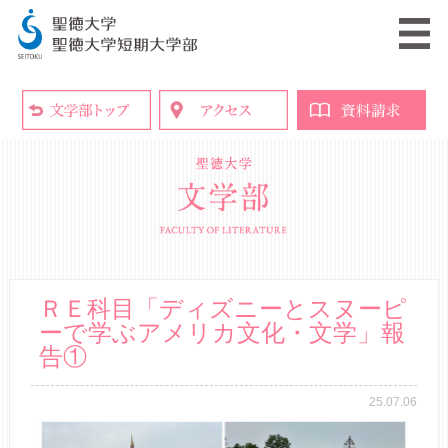
ＲＥ科目「ディズニーとスヌーピ
ーで学ぶアメリカ文化・文学」報
告①
25.07.06