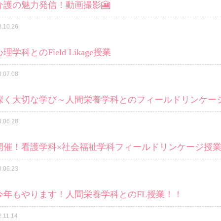
介護の魅力発信！動画撮影🎦
3.10.26
心理学科とのField Likage授業
3.07.08
深く大切な学び～人間栄養学科とのフィールドリンケー
3.06.28
開催！看護学科×社会福祉学科フィールドリンケージ授
3.06.23
今年もやります！人間栄養学科とのFL授業！！
2.11.14