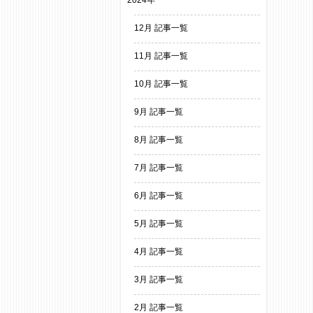
2024年
12月 記事一覧
11月 記事一覧
10月 記事一覧
9月 記事一覧
8月 記事一覧
7月 記事一覧
6月 記事一覧
5月 記事一覧
4月 記事一覧
3月 記事一覧
2月 記事一覧