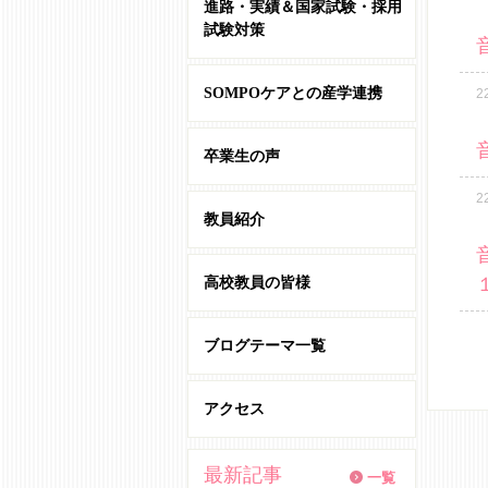
進路・実績＆国家試験・採用
試験対策
SOMPOケアとの産学連携
2
卒業生の声
2
教員紹介
高校教員の皆様
ブログテーマ一覧
アクセス
最新記事
一覧