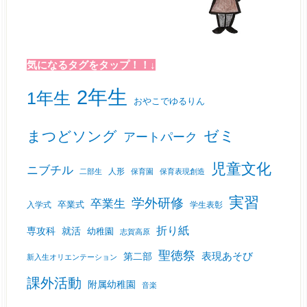
気になるタグをタップ！！↓
2年生
1年生
おやこでゆるりん
ゼミ
まつどソング
アートパーク
児童文化
ニブチル
人形
二部生
保育園
保育表現創造
実習
学外研修
卒業生
入学式
卒業式
学生表彰
折り紙
専攻科
就活
幼稚園
志賀高原
聖徳祭
表現あそび
第二部
新入生オリエンテーション
課外活動
附属幼稚園
音楽