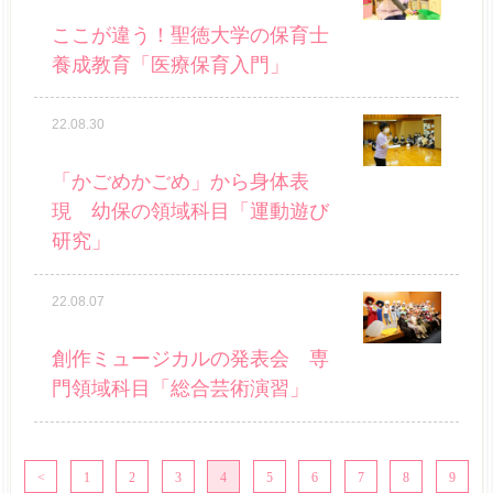
ここが違う！聖徳大学の保育士
養成教育「医療保育入門」
22.08.30
「かごめかごめ」から身体表
現 幼保の領域科目「運動遊び
研究」
22.08.07
創作ミュージカルの発表会 専
門領域科目「総合芸術演習」
1
2
3
4
5
6
7
8
9