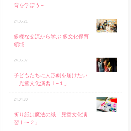
育を学ぼう～
24.05.21
多様な交流から学ぶ 多文化保育
領域
24.05.07
子どもたちに人形劇を届けたい
「児童文化演習Ⅰ−１」
24.04.30
折り紙は魔法の紙「児童文化演
習Ⅰ〜２」