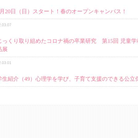
3月20日（日）スタート！春のオープンキャンパス！
2.03.07
じっくり取り組めたコロナ禍の卒業研究 第15回 児童
品展
2.03.01
学生紹介（49）心理学を学び、子育て支援のできる公立