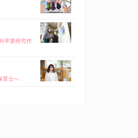
学科卒業研究作
保育士へ