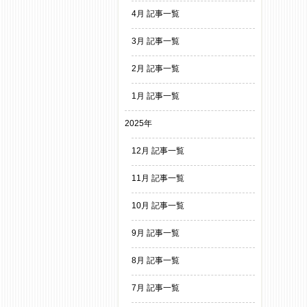
4月 記事一覧
3月 記事一覧
2月 記事一覧
1月 記事一覧
2025年
12月 記事一覧
11月 記事一覧
10月 記事一覧
9月 記事一覧
8月 記事一覧
7月 記事一覧