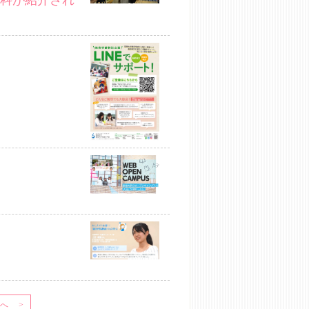
学科が紹介され