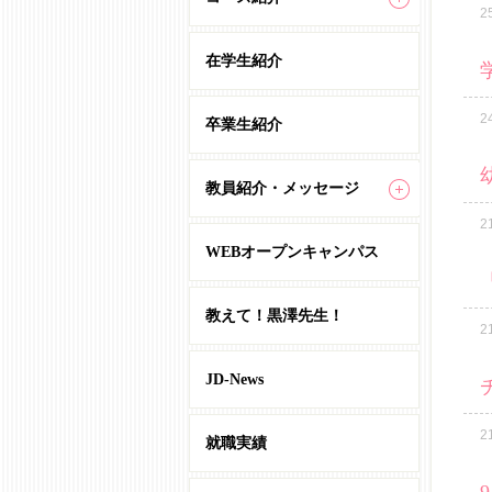
2
在学生紹介
2
卒業生紹介
教員紹介・メッセージ
2
WEBオープンキャンパス
教えて！黒澤先生！
2
JD-News
2
就職実績