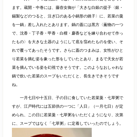
ます。蔵開・中巻には、藤壺女御が「大きな白銀の提子〈銀・
錫製などのつると、注ぎ口のある小鍋形の銚子〉に、若菜の羹
を一鍋」差し入れたとあります。鍋の蓋には黒方〈薫物の一つ
で、沈香・丁子香・甲香・白檀・麝香などを練り合わせて作っ
たもの〉を大きな土器のようにして底を窪めたものを使い、そ
れで覆ってあったそうです。さらに蓋のつまみは、女性がひと
り若菜を摘む姿を象った形をしていたとあり、まるで天女が若
菜を摘んでいる姿を幻視できそうです。このようなおしゃれな
鍋で炊いた若菜のスープをいただくと、長生きできそうです
ね。
一月七日や十五日、子の日に食していた若菜羹・七草粥で
すが、江戸時代には五節供の一つに「人日」（一月七日）が定
められ、この日に若菜羹・七草粥をいただくようになり、次第
に、スープではなく「七草粥」に定着していったのでしょう。