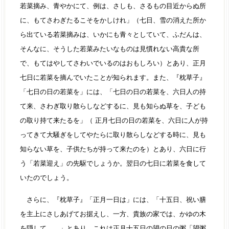
若菜摘み、青やかにて、例は、さしも、さるもの目近からぬ所
に、もてさわぎたるこそをかしけれ」（七日、雪の消えた所か
ら出ている若菜摘みは、いかにも青々としていて、ふだんは、
そんなに、そうした若菜みたいなものは見慣れない高貴な所
で、もてはやしてさわいでいるのはおもしろい）とあり、正月
七日に若菜を摘んでいたことが知られます。また、『枕草子』
「七日の日の若菜を」には、「七日の日の若菜を、六日人の持
て来、さわぎ取り散らしなどするに、見も知らぬ草を、子ども
の取り持て来たるを」（ 正月七日の日の若菜を、六日に人が持
ってきて大騒ぎをしてやたらに取り散らしなどする時に、見も
知らない草を、子供たちが持って来たのを）とあり、六日に行
う「若菜迎え」の先駆でしょうか。翌日の七日に若菜を食して
いたのでしょう。
さらに、『枕草子』「正月一日は」には、「十五日、祝い膳
を主上にさしあげてお据えし、一方、貴族の家では、かゆの木
を隠して……」とあり、これは正月十五日の望の日の粥「望粥