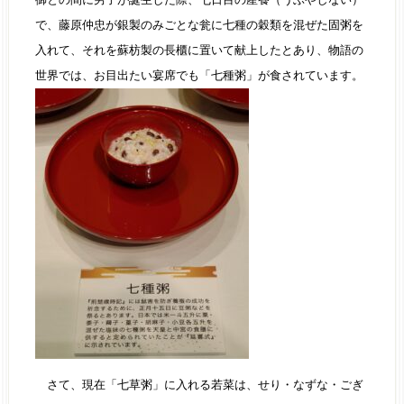
で、藤原仲忠が銀製のみごとな瓮に七種の穀類を混ぜた固粥を
入れて、それを蘇枋製の長櫃に置いて献上したとあり、物語の
世界では、お目出たい宴席でも「七種粥」が食されています。
さて、現在「七草粥」に入れる若菜は、せり・なずな・ごぎ