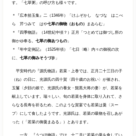
す。「七草粥」の呼び方も様々です。
＊『広本拾玉集』二（1346年）「けふぞかし なづな はこべ
ら 芹つみて はや
七草の御物（おもの）
まゐらむ」
＊『四季物語』（14世紀中頃？）正月「つとめては御づし所の
御かゆ奉る。
七草の御あつもの
」
＊『年中定例記』（1525年頃）「七日〈略〉内々の御祝の次
に、
七草の御みそうづ
参」
平安時代の『源氏物語』若菜・上巻では、正月二十三日の子
（ね）の日に、光源氏の四十賀〈四十歳のお祝い〉が催され、
玉鬘〈夕顔の娘で、光源氏の養女・髭黒大将の妻〉が、若菜を
献上しています。瑞々しい、旬の若菜を身体に取り入れて、さ
らなる長寿を祈るため、このような賀宴でも若菜は羹〈スー
プ〉にして食したようです。光源氏は、若菜の吸物を召しあが
った（「若菜の御羹まゐる」）とあります。
一方、『うつほ物語』では、十二月に若菜の羹を食してい