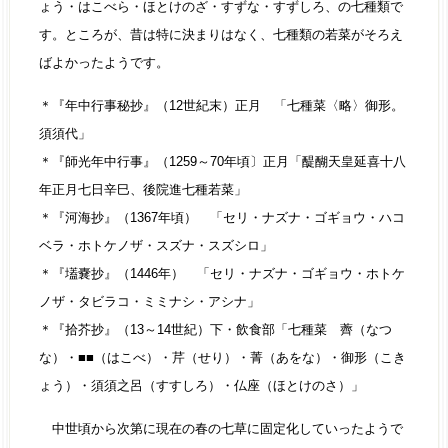
ょう・はこべら・ほとけのざ・すずな・すずしろ、の七種類で
す。ところが、昔は特に決まりはなく、七種類の若菜がそろえ
ばよかったようです。
＊『年中行事秘抄』（12世紀末）正月 「七種菜〈略〉御形。
須須代」
＊『師光年中行事』（1259～70年頃〕正月「醍醐天皇延喜十八
年正月七日辛巳、後院進七種若菜」
＊『河海抄』（1367年頃） 「セリ・ナズナ・ゴギョウ・ハコ
ベラ・ホトケノザ・スズナ・スズシロ」
＊『壒嚢抄』（1446年） 「セリ・ナズナ・ゴギョウ・ホトケ
ノザ・タビラコ・ミミナシ・アシナ」
＊『拾芥抄』（13～14世紀）下・飲食部「七種菜 薺（なつ
な）・■■（はこべ）・芹（せり）・菁（あをな）・御形（こき
ょう）・須須之呂（すすしろ）・仏座（ほとけのさ）」
中世頃から次第に現在の春の七草に固定化していったようで