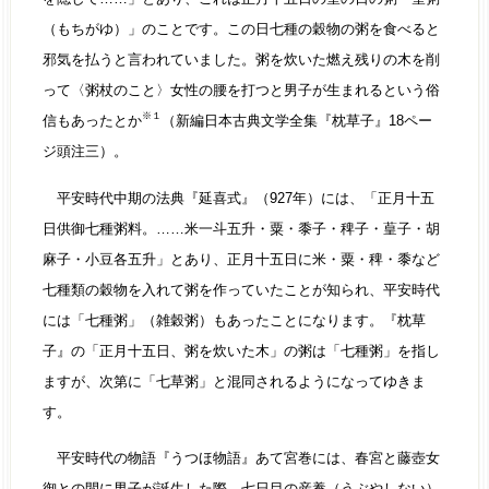
（もちがゆ）」のことです。この日七種の穀物の粥を食べると
邪気を払うと言われていました。粥を炊いた燃え残りの木を削
って〈粥杖のこと〉女性の腰を打つと男子が生まれるという俗
※１
信もあったとか
（新編日本古典文学全集『枕草子』18ペー
ジ頭注三）。
平安時代中期の法典『延喜式』（927年）には、「正月十五
日供御七種粥料。……米一斗五升・粟・黍子・稗子・葟子・胡
麻子・小豆各五升」とあり、正月十五日に米・粟・稗・黍など
七種類の穀物を入れて粥を作っていたことが知られ、平安時代
には「七種粥」（雑穀粥）もあったことになります。『枕草
子』の「正月十五日、粥を炊いた木」の粥は「七種粥」を指し
ますが、次第に「七草粥」と混同されるようになってゆきま
す。
平安時代の物語『うつほ物語』あて宮巻には、春宮と藤壺女
御との間に男子が誕生した際、七日目の産養（うぶやしない）