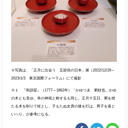
※写真は、「正月に出会う 五節供の日本」展（2022/12/29～
2023/1/3 東京国際フォーラム）にて撮影
※１ 『和訓栞』（1777～1862年）「かゆつゑ 粥杖也。かゆ
の木とも見ゆ。幸の神祝と称するも同じ。正月十五日、粥を焼
たる木を削りて杖とし、子もたぬ女房の後を打は、男子を産と
いへり」が参考になる。