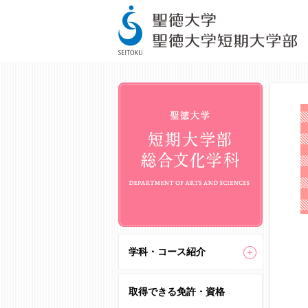
学科・コース紹介
取得できる免許・資格