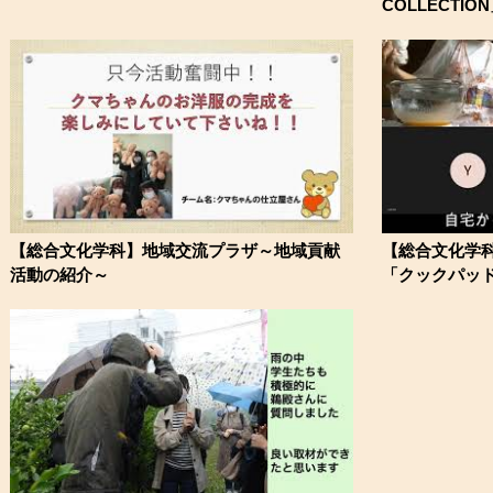
COLLECTIO
【総合文化学科】地域交流プラザ～地域貢献
【総合文化学
活動の紹介～
「クックパッ