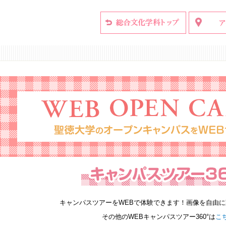
キャンパスツアーをWEBで体験できます！
画像を自由に
その他のWEBキャンパスツアー360°は
こ