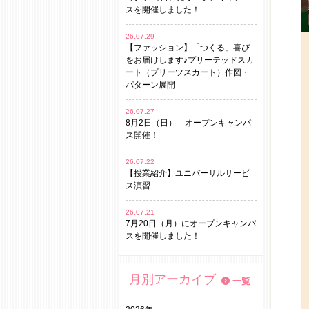
スを開催しました！
26.07.29
【ファッション】「つくる」喜び
をお届けします♪プリーテッドスカ
ート（プリーツスカート）作図・
パターン展開
26.07.27
8月2日（日） オープンキャンパ
ス開催！
26.07.22
【授業紹介】ユニバーサルサービ
ス演習
26.07.21
7月20日（月）にオープンキャンパ
スを開催しました！
月別アーカイブ
一覧