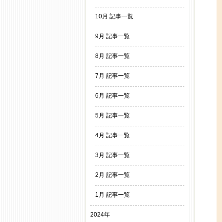
10月 記事一覧
9月 記事一覧
8月 記事一覧
7月 記事一覧
6月 記事一覧
5月 記事一覧
4月 記事一覧
3月 記事一覧
2月 記事一覧
1月 記事一覧
2024年