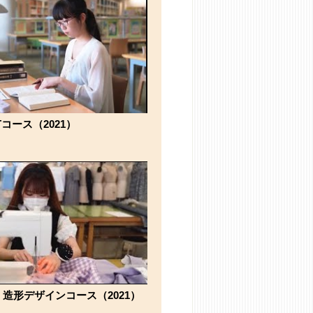
コース（2021）
造形デザインコース（2021）