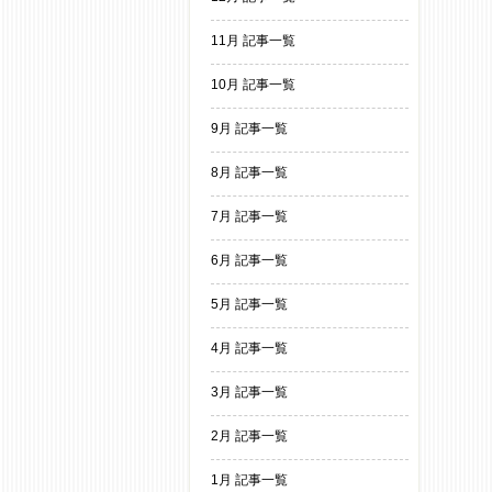
11月 記事一覧
10月 記事一覧
9月 記事一覧
8月 記事一覧
7月 記事一覧
6月 記事一覧
5月 記事一覧
4月 記事一覧
3月 記事一覧
2月 記事一覧
1月 記事一覧