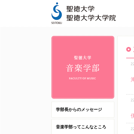
2
2
学部長からのメッセージ
音楽学部ってこんなところ
2