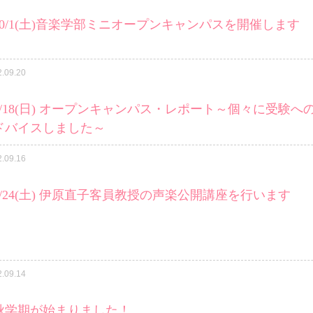
10/1(土)音楽学部ミニオープンキャンパスを開催します
2.09.20
9/18(日) オープンキャンパス・レポート～個々に受験へ
ドバイスしました～
2.09.16
9/24(土) 伊原直子客員教授の声楽公開講座を行います
2.09.14
秋学期が始まりました！