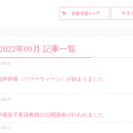
2022年09月 記事一覧
2.09.30
海外研修（パリ〜ウィーン）が始まりました
2.09.28
伊原直子客員教授の公開講座が行われました
2.09.22