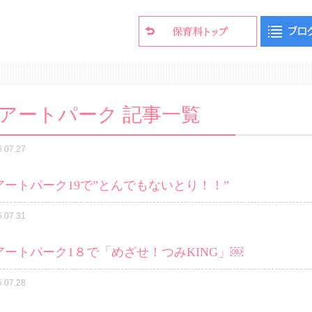
アートパーク 記事一覧
6.07.27
アートパーク19で”とんでもないとり！！”
5.07.31
アートパーク1８で「めざせ！つみKING」￼
5.07.28