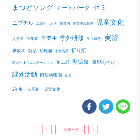
ゼミ
まつどソング
アートパーク
児童文化
ニブチル
人形
二部生
保育園
保育表現創造
実習
学外研修
卒業生
入学式
卒業式
学生表彰
折り紙
専攻科
就活
幼稚園
志賀高原
聖徳祭
表現あそび
第二部
新入生オリエンテーション
課外活動
附属幼稚園
音楽
2年生
人形劇
児童文化