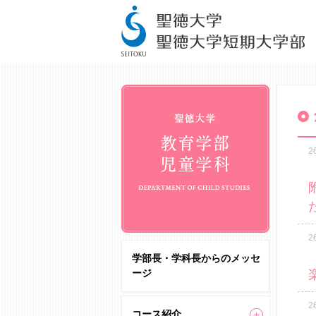
2
2
学部長・学科長からのメッセ
ージ
2
コース紹介