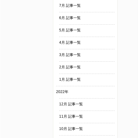
7月 記事一覧
6月 記事一覧
5月 記事一覧
4月 記事一覧
3月 記事一覧
2月 記事一覧
1月 記事一覧
2022年
12月 記事一覧
11月 記事一覧
10月 記事一覧