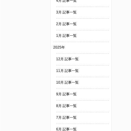
4月 記事一覧
3月 記事一覧
2月 記事一覧
1月 記事一覧
2025年
12月 記事一覧
11月 記事一覧
10月 記事一覧
9月 記事一覧
8月 記事一覧
7月 記事一覧
6月 記事一覧