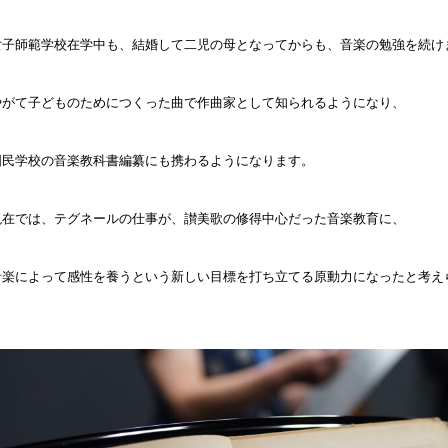
女子師範学校在学中も、結婚して二児の母となってからも、音楽の勉強を続け
やがて子どものためにつくった曲で作曲家として知られるようになり、
国民学校の音楽教科書編纂にも携わるようになります。
現在では、テグネールの仕事が、讃美歌の修得中心だった音楽教育に、
音楽によって感性を養うという新しい目標を打ち立てる原動力になったと考え