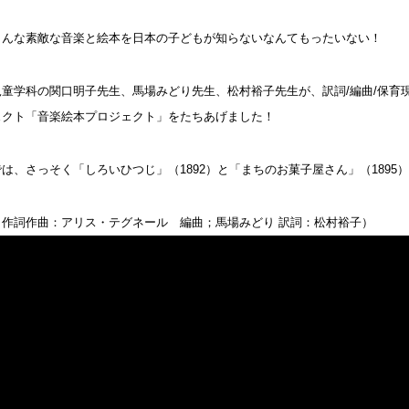
こんな素敵な音楽と絵本を日本の子どもが知らないなんてもったいない！
児童学科の関口明子先生、馬場みどり先生、松村裕子先生が、訳詞/編曲/保育
ェクト「音楽絵本プロジェクト」をたちあげました！
では、さっそく「しろいひつじ」（1892）と「まちのお菓子屋さん」（1895
（作詞作曲：アリス・テグネール 編曲；馬場みどり 訳詞：松村裕子）