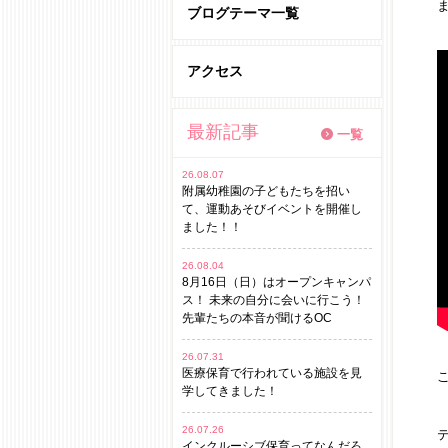
ブログテーマ一覧
アクセス
最新記事
一覧
26.08.07
附属幼稚園の子どもたちを招い
て、運動あそびイベントを開催し
ました！！
26.08.04
8月16日（日）はオープンキャンパ
ス！ 未来の自分に会いに行こう！
先輩たちの本音が聞けるOC
26.07.31
医療保育で行われている施設を見
学してきました！
26.07.26
インクルーシブ保育ってなんだろ