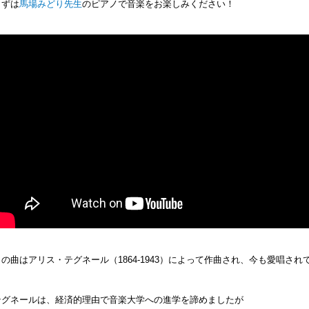
まずは
馬場みどり先生
のピアノで音楽をお楽しみください！
この曲はアリス・テグネール（1864-1943）によって作曲され、今も愛唱され
テグネールは、経済的理由で音楽大学への進学を諦めましたが