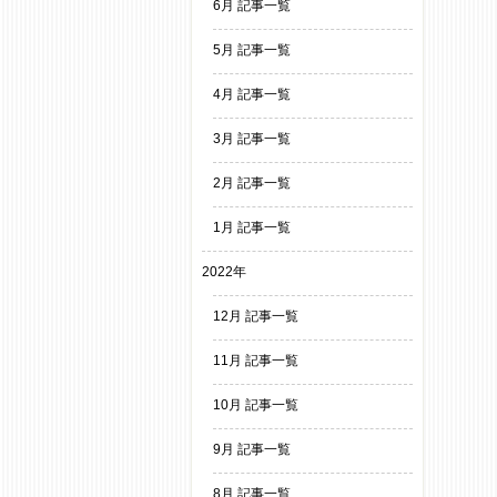
6月 記事一覧
5月 記事一覧
4月 記事一覧
3月 記事一覧
2月 記事一覧
1月 記事一覧
2022年
12月 記事一覧
11月 記事一覧
10月 記事一覧
9月 記事一覧
8月 記事一覧