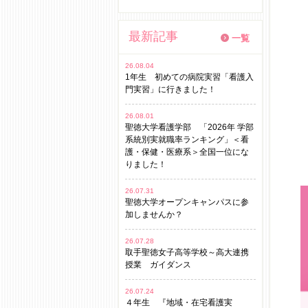
最新記事
一覧
26.08.04
1年生 初めての病院実習「看護入
門実習」に行きました！
26.08.01
聖徳大学看護学部 「2026年 学部
系統別実就職率ランキング」＜看
護・保健・医療系＞全国一位にな
りました！
26.07.31
聖徳大学オープンキャンパスに参
加しませんか？
26.07.28
取手聖徳女子高等学校～高大連携
授業 ガイダンス
26.07.24
４年生 『地域・在宅看護実