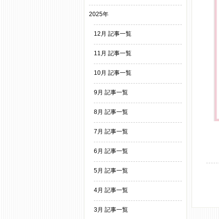
2025年
12月 記事一覧
11月 記事一覧
10月 記事一覧
9月 記事一覧
8月 記事一覧
7月 記事一覧
6月 記事一覧
5月 記事一覧
4月 記事一覧
3月 記事一覧