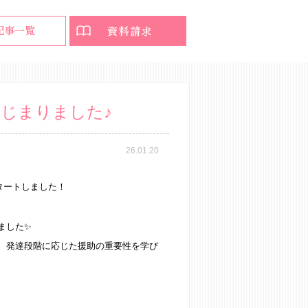
はじまりました♪
26.01.20
タートしました！
ました✨
、発達段階に応じた援助の重要性を学び