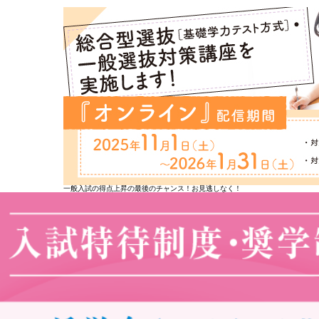
一般入試の得点上昇の最後のチャンス！お見逃しなく！