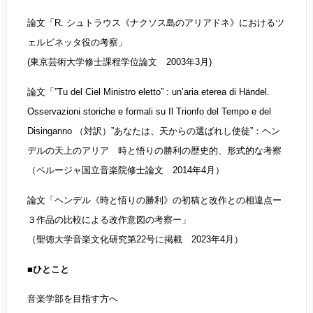
論文「R. シュトラウス《ナクソス島のアリアドネ》におけるツ
ェルビネッタ役の考察」
(東京芸術大学修士課程学位論文 2003年3月)
論文「”Tu del Ciel Ministro eletto” : un’aria eterea di Händel.
Osservazioni storiche e formali su Il Trionfo del Tempo e del
Disinganno （対訳）”あなたは、天からの選ばれし使徒”：ヘン
デルの天上のアリア 時と悟りの勝利の歴史的、形式的な考察
（ペルージャ国立音楽院修士論文 2014年4月）
論文「ヘンデル《時と悟りの勝利》の初稿と改作との相違点ー
３作品の比較による改作意図の考察ー」
（聖徳大学音楽文化研究第22号に掲載 2023年4月）
■ひとこと
音楽学部を目指す方へ