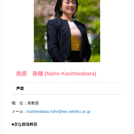
柏原 奈穂 (Naho Kashiwabara)
声楽
職 位：准教授
メール：
kashiwabara.naho@wa.seitoku.ac.jp
■主な担当科目