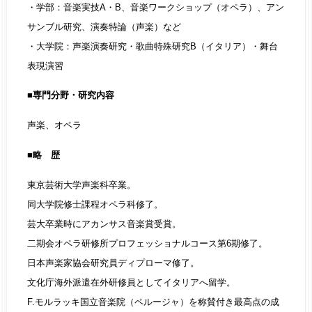
・学部：音楽実技A・B、音楽ワークショップ（オペラ）、アン
サンブル研究、演奏特論（声楽）など
・大学院：声楽演奏研究・歌曲特殊研究B（イタリア）・舞台
表現演習
■専門分野・研究内容
声楽、オペラ
■略 歴
東京芸術大学声楽科卒業。
同大学院修士課程オペラ科修了。
芸大卒業時にアカンサス音楽賞受賞。
二期会オペラ研修所プロフェッショナルコース第6期修了。
日本声楽家協会研究員ディプローマ修了。
文化庁海外派遣在外研修員としてイタリアへ留学。
F.モルラッキ国立音楽院（ペルージャ）を称賛付き最高点の成