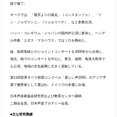
績で修了。
オペラでは、「後宮よりの逃走」（コンスタンツェ）、「ド
ン・ジョヴァンニ」（ツェルリーナ）、など多数出演。
バッハ・コレギウム・ジャパンの国内外公演に参加し、ヘンデ
ル作曲「ユダス・マカベウス」ではソロを務めた。
妹、柏原美緒とのジョイントコンサートを2005年から企画し、
地元、柏でのコンサートを中心に、東京、福岡、奄美大島等で
も公演。地域の文化振興に大きく貢献している。
第11回世界オペラ歌唱コンクール「新しい声2005」のアジア予
選で優秀者として選ばれ、ドイツでの本選に出場。
日本声楽家協会研究所および教育センター講師。
二期会会員。日本声楽アカデミー会員。
■主な研究業績