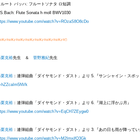
フルート バッハ: フルートソナタ ロ短調
.S.Bach: Flute Sonata h moll BWV1030
ttps://www.youtube.com/watch?v=ROzaS8O8cDo
☆⌘♪⌗☆⌘♪⌗☆⌘♪⌗☆⌘♪⌗☆⌘♪⌗☆⌘♪⌗☆⌘♪⌗⍥
小栗克裕
先生 ＆
菅野雅紀
先生
小栗克裕
：連弾組曲「ダイヤモンド・ダスト」より 5.『サンシャイン・スポッ
=hZZcaIm5NVk
小栗克裕
：連弾組曲「ダイヤモンド・ダスト」より 6.『湖上に浮かぶ月』
ttps://www.youtube.com/watch?v=EqCH7ZEygw0
小栗克裕
：連弾組曲「ダイヤモンド・ダスト」より 3.『あの日も雨が降ってい
ttps://www.youtube.com/watch?v=M2ImxjfQ3Gk