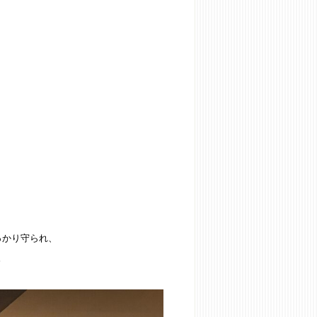
っかり守られ、
。