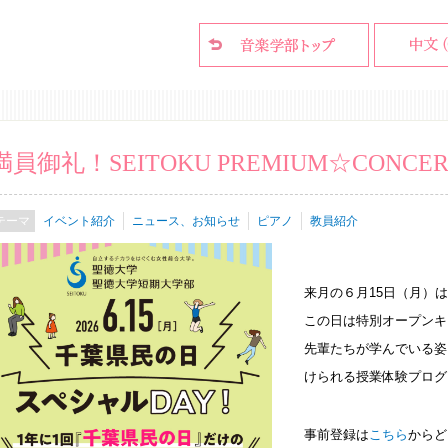
満員御礼！SEITOKU PREMIUM☆CONCER
イベント紹介
ニュース、お知らせ
ピアノ
教員紹介
来月の６月15日（月）
この日は特別オープンキ
先輩たちが学んでいる姿
けられる授業体験プログ
事前登録は
こちら
からど