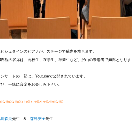
ベヒシュタインのピアノが、ステージで威光を放ちます。
80席程の客席は、高校生、在学生、卒業生など、沢山の来場者で満席となりま
コンサートの一部は、Youtubeで公開されています。
ぜひ、一緒に音楽をお楽しみ下さい。
☆⌘♪⌗☆⌘♪⌗☆⌘♪⌗☆⌘♪⌗☆⌘♪⌗☆⌘♪⌗☆⌘♪⌗⍥
北川森央
先生 &
森島英子
先生