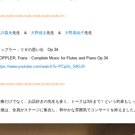
☆⌘♪⌗☆⌘♪⌗☆⌘♪⌗☆⌘♪⌗☆⌘♪⌗☆⌘♪⌗☆⌘♪⌗⍥
北川森央
先生 &
大野雄太
先生 &
大野真由子
先生
ドップラー：リギの思い出 Op.34
OPPLER, Franz : Complete Music for Flutes and Piano Op.34
ttps://www.youtube.com/watch?v=PCp2n_S8GJ0
☆⌘♪⌗☆⌘♪⌗☆⌘♪⌗☆⌘♪⌗☆⌘♪⌗☆⌘♪⌗☆⌘♪⌗⍥
演奏だけでなく、お話好きの先生も多く、トークは3分まで！という約束もし
最後は、全員がステージに集合し、和やかな雰囲気でコンサートを終えました