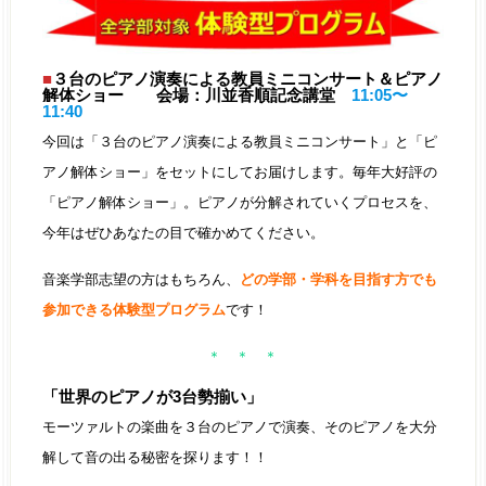
■
３台のピアノ演奏による教員ミニコンサート＆ピアノ
解体ショー 会場：川並香順記念講堂
11:05〜
11:40
今回は「３台のピアノ演奏による教員ミニコンサート」と「ピ
アノ解体ショー」をセットにしてお届けします。毎年大好評の
「ピアノ解体ショー」。ピアノが分解されていくプロセスを、
今年はぜひあなたの目で確かめてください。
音楽学部志望の方はもちろん、
どの学部・学科を目指す方でも
参加できる体験型プログラム
です！
＊ ＊ ＊
「世界のピアノが3台勢揃い」
モーツァルトの楽曲を３台のピアノで演奏、そのピアノを大分
解して音の出る秘密を探ります！！