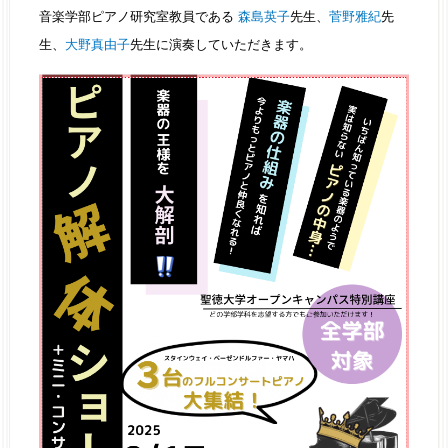
音楽学部ピアノ研究室教員である
森島英子
先生、
菅野雅紀
先
生、
大野真由子
先生に演奏していただきます。