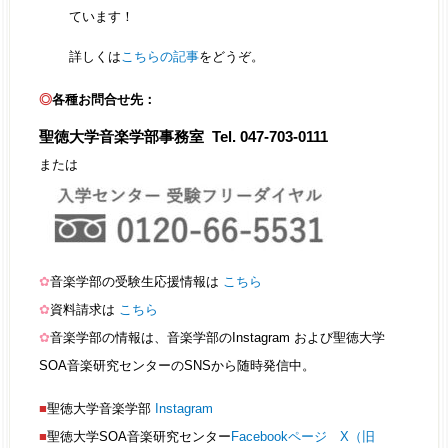
ています！
詳しくは
こちらの記事
をどうぞ。
◎
各種お問合せ先：
聖徳大学音楽学部事務室 Tel. 047-703-0111
または
✿
音楽学部の受験生応援情報は
こちら
✿
資料請求は
こちら
✿
音楽学部の情報は、音楽学部のInstagram および聖徳大学
SOA音楽研究センターのSNSから随時発信中。
■
聖徳大学音楽学部
Instagram
■
聖徳大学SOA音楽研究センター
Facebookページ
X（旧