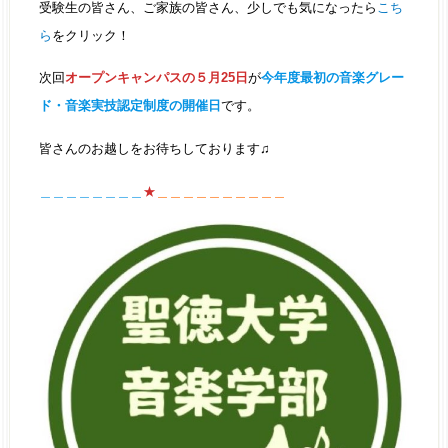
受験生の皆さん、ご家族の皆さん、少しでも気になったら
こち
ら
をクリック！
次回
オープンキャンパスの５月25日
が
今年度最初の音楽グレー
ド・音楽実技認定制度の開催日
です。
皆さんのお越しをお待ちしております♫
＿＿＿＿＿＿＿＿
★
＿＿＿＿＿＿＿＿＿＿