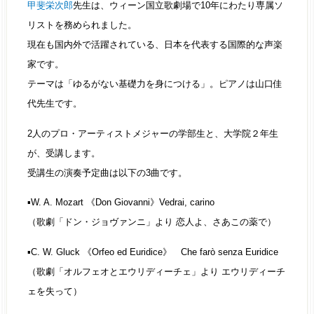
甲斐栄次郎
先生は、ウィーン国立歌劇場で10年にわたり専属ソ
リストを務められました。
現在も国内外で活躍されている、日本を代表する国際的な声楽
家です。
テーマは「ゆるがない基礎力を身につける」。ピアノは山口佳
代先生です。
2人のプロ・アーティストメジャーの学部生と、大学院２年生
が、受講します。
受講生の演奏予定曲は以下の3曲です。
▪️W. A. Mozart 《Don Giovanni》Vedrai, carino
（歌劇「ドン・ジョヴァンニ」より 恋人よ、さあこの薬で）
▪️C. W. Gluck 《Orfeo ed Euridice》 Che farò senza Euridice
（歌劇「オルフェオとエウリディーチェ」より エウリディーチ
ェを失って）