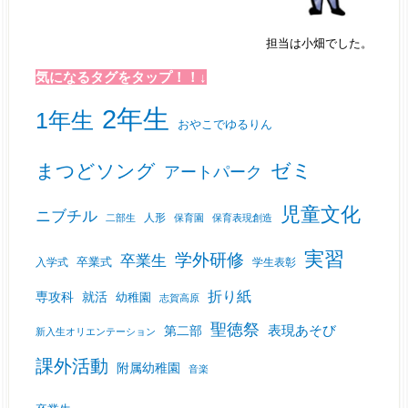
担当は小畑でした。
気になるタグをタップ！！↓
2年生
1年生
おやこでゆるりん
ゼミ
まつどソング
アートパーク
児童文化
ニブチル
人形
二部生
保育園
保育表現創造
実習
学外研修
卒業生
入学式
卒業式
学生表彰
折り紙
専攻科
就活
幼稚園
志賀高原
聖徳祭
表現あそび
第二部
新入生オリエンテーション
課外活動
附属幼稚園
音楽