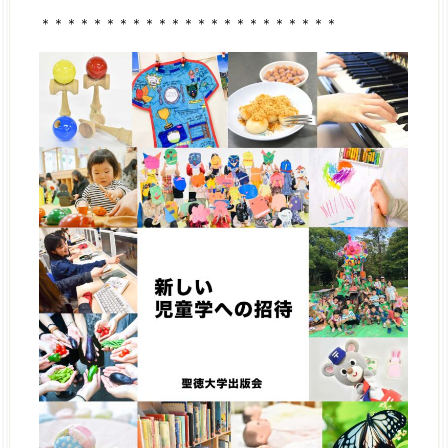
＊＊＊＊＊＊＊＊＊＊＊＊＊＊＊＊＊＊＊＊＊＊＊