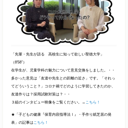
「先輩・先生が語る 高校生に知って欲しい聖徳大学」
（8′58″）
在学生が、児童学科の魅力について意見交換をしました。・・
多かった意見は「友達や先生との距離の近さ」です。「それっ
てどういうこと？」コロナ禍でどのように学習してきたのか、
友達作りは？採用試験対策は？・・
３組のインタビュー映像をご覧ください。→
こちら！
★「子どもの健康『保育内容指導法Ⅰ』・手作り紙芝居の発
表」の記事は
こちら！