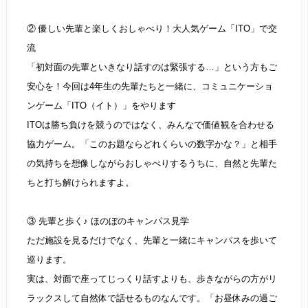
② 優しい先輩と楽しくおしゃべり！大人気ゲーム「ITO」で交
流
「初対面の先輩といきなり話すのは緊張する…」という方もご
安心を！今回は4年生の先輩たちと一緒に、コミュニケーショ
ンゲーム「ITO（イト）」をやります
ITOは勝ち負けを競うのではなく、みんなで価値観を合わせる
協力ゲーム。「このお題ならどれくらいの数字かな？」と相手
の気持ちを想像しながらおしゃべりするうちに、自然と先輩た
ちと打ち解けられますよ。
③ 先輩と歩く♪ ほのぼのキャンパス見学
ただ施設を見るだけでなく、先輩と一緒にキャンパスを歩いて
巡ります。
実は、対面で座ってじっくり話すよりも、歩きながらの方がリ
ラックスして自然体で話せるものなんです。「お昼休みの過ご