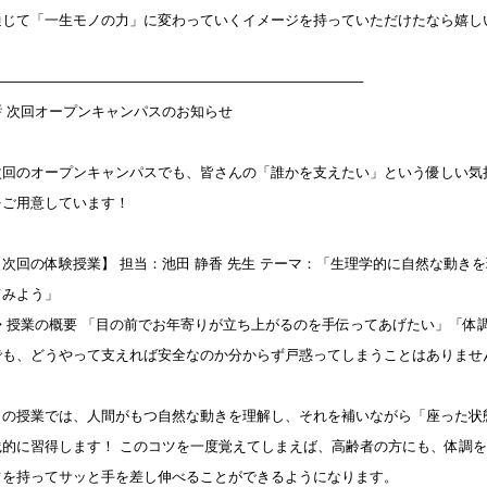
通じて「一生モノの力」に変わっていくイメージを持っていただけたなら嬉し
——————————————————————————–
💡 次回オープンキャンパスのお知らせ
次回のオープンキャンパスでも、皆さんの「誰かを支えたい」という優しい気
をご用意しています！
【次回の体験授業】 担当：池田 静香 先生 テーマ：「生理学的に自然な動き
てみよう」
◆ 授業の概要 「目の前でお年寄りが立ち上がるのを手伝ってあげたい」「体
でも、どうやって支えれば安全なのか分からず戸惑ってしまうことはありませ
この授業では、人間がもつ自然な動きを理解し、それを補いながら「座った状
践的に習得します！ このコツを一度覚えてしまえば、高齢者の方にも、体調
信を持ってサッと手を差し伸べることができるようになります。