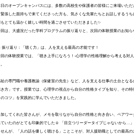
本日のオープンキャンパスには、多数の高校生や保護者の皆様にご来場いただ
し緊張した面持ちで来てくださった方も、気さくな先輩たちとお話しするうち
同もとても温かく嬉しい時間を過ごさせていただきました✨
今回は、大盛況だった学科プログラムの振り返りと、次回の体験授業のお知ら
📝 振り返り：「聴く力」は、人を支える最高の才能です！
今回の体験授業では、「聴き上手になろう！-心理学の性格理解から考える対人
た。
福祉の専門職や養護教諭（保健室の先生）など、人を支える仕事の土台となる
聴き方」です。授業では、心理学の視点から自分の性格タイプを知り、その特
とのコツ」を実践的に学んでいただきました。
参加してくれた皆さんが、メモを取りながら自分の性格と向き合い、ペアワー
れていたのがとても印象的でした☺️ 「目立つリーダータイプじゃないから…
ませんが、「人の話を優しく聴ける」ことこそが、対人援助職としての最高の