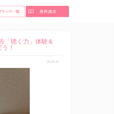
告「聴く力」体験＆
ぼう！
26.05.24