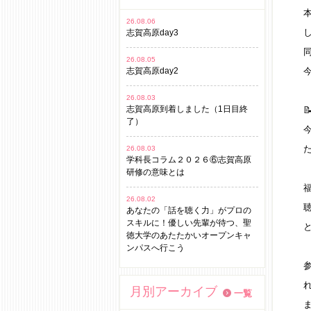
26.08.06
志賀高原day3
26.08.05
志賀高原day2
26.08.03
志賀高原到着しました（1日目終
了）
26.08.03
学科長コラム２０２６⑥志賀高原
研修の意味とは
26.08.02
あなたの「話を聴く力」がプロの
スキルに！優しい先輩が待つ、聖
徳大学のあたたかいオープンキャ
ンパスへ行こう
月別アーカイブ
一覧