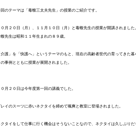
今回のテーマは「毒蝮三太夫先生」の授業のご紹介です。
１０月２０日（月）、１１月１０日（月）と毒蝮先生の授業が開講されました
毒蝮先生は昭和１１年生まれの８９歳。
「介護」を「快護へ」というテーマのもと、現在の高齢者世代の育ってきた暮
くの事例とともに授業が展開されました。
１０月２０日は今年度第一回の講義でした。
グレイのスーツに赤いネクタイを締めて颯爽と教室に登場されました。
ネクタイをして仕事に行く機会はそうないことなので、ネクタイは久しぶりだ