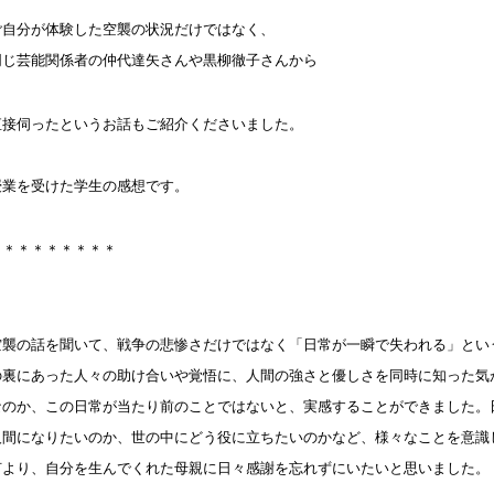
ご自分が体験した空襲の状況だけではなく、
同じ芸能関係者の仲代達矢さんや黒柳徹子さんから
直接伺ったというお話もご紹介くださいました。
授業を受けた学生の感想です。
＊＊＊＊＊＊＊＊＊
空襲の話を聞いて、戦争の悲惨さだけではなく「日常が一瞬で失われる」とい
の裏にあった人々の助け合いや覚悟に、人間の強さと優しさを同時に知った気
なのか、この日常が当たり前のことではないと、実感することができました。
人間になりたいのか、世の中にどう役に立ちたいのかなど、様々なことを意識
何より、自分を生んでくれた母親に日々感謝を忘れずにいたいと思いました。