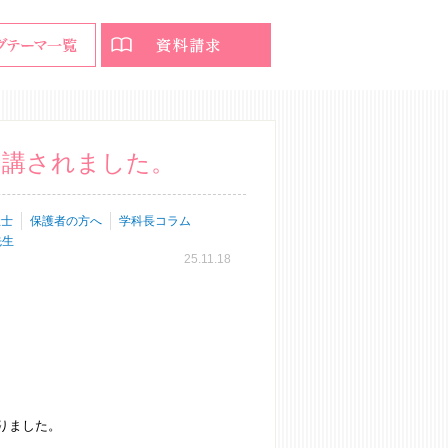
開講されました。
祉士
保護者の方へ
学科長コラム
先生
25.11.18
りました。