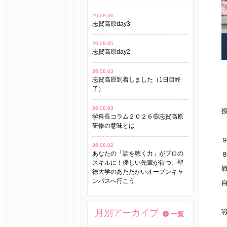
26.08.06
志賀高原day3
26.08.05
志賀高原day2
26.08.03
志賀高原到着しました（1日目終
了）
26.08.03
学科長コラム２０２６⑥志賀高原
研修の意味とは
26.08.02
あなたの「話を聴く力」がプロの
スキルに！優しい先輩が待つ、聖
徳大学のあたたかいオープンキャ
ンパスへ行こう
月別アーカイブ
一覧