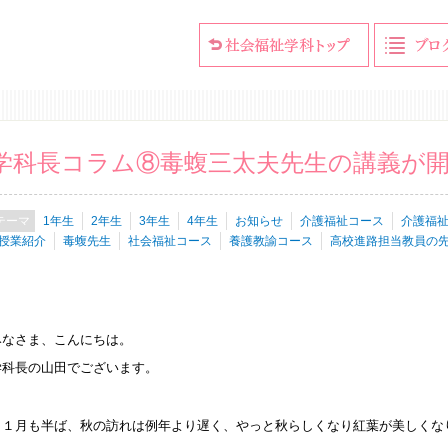
学科長コラム⑧毒蝮三太夫先生の講義が
1年生
2年生
3年生
4年生
お知らせ
介護福祉コース
介護福
授業紹介
毒蝮先生
社会福祉コース
養護教諭コース
高校進路担当教員の
みなさま、こんにちは。
学科長の山田でございます。
１１月も半ば、秋の訪れは例年より遅く、やっと秋らしくなり紅葉が美しくな