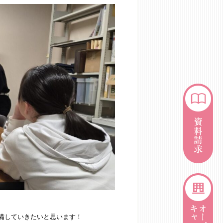
備していきたいと思います！