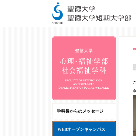
学科長からのメッセージ
WEBオープンキャンパス