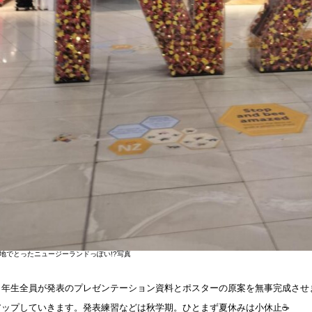
地でとったニュージーランドっぽい!?写真
３年生全員が発表のプレゼンテーション資料とポスターの原案を無事完成させ
アップしていきます。発表練習などは秋学期。ひとまず夏休みは小休止☕