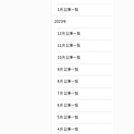
1月 記事一覧
2023年
12月 記事一覧
11月 記事一覧
10月 記事一覧
9月 記事一覧
8月 記事一覧
7月 記事一覧
6月 記事一覧
5月 記事一覧
4月 記事一覧