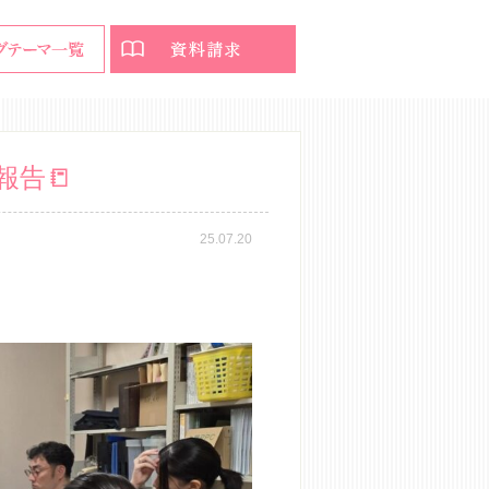
報告📒
25.07.20