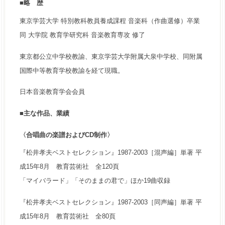
■略 歴
東京学芸大学 特別教科教員養成課程 音楽科（作曲選修）卒業
同 大学院 教育学研究科 音楽教育専攻 修了
東京都公立中学校教諭、東京学芸大学附属大泉中学校、同附属
国際中等教育学校教諭を経て現職。
日本音楽教育学会会員
■主な作品、業績
〈合唱曲の楽譜およびCD制作〉
『松井孝夫ベストセレクション』1987-2003［混声編］単著 平
成15年8月 教育芸術社 全120頁
「マイバラード」「そのままの君で」ほか19曲収録
『松井孝夫ベストセレクション』1987-2003［同声編］単著 平
成15年8月 教育芸術社 全80頁