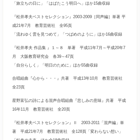
「旅立ちの日に」「はばたこう明日へ」ほか15曲収録
『松井孝夫ベストセレクション』2003-2009［同声編］単著 平
成21年7月 教育芸術社 全95頁
「流れゆく雲を見つめて」「つばめのように」ほか16曲収録
『松井孝夫 作品集 』１～８ 単著 平成11年7月～平成20年7
月 大阪教育研究会 各39～47頁
「自分らしく」「明日のために」ほか55曲収録
合唱組曲『心から・・・』共著 平成13年10月 教育芸術社
全23頁
星野富弘の詩による混声合唱組曲『悲しみの意味』共著 平成
16年11月 教育芸術社 全20頁
『松井孝夫ベストセレクション』Ⅱ 2003-2011「混声編」単
著 平成21年7月 教育芸術社 全128頁「変わらない想い」