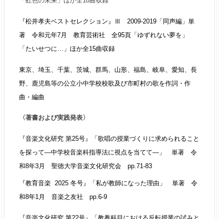
「虹色の未来」ほか全18曲収録
『松井孝夫ベストセレクション』Ⅲ 2009-2019「同声編」単
著 令和元年7月 教育芸術社 全95頁「ゆずれない夢を」
「たいせつに…」ほか全15曲収録
東京、埼玉、千葉、茨城、群馬、山形、福島、岐阜、愛知、長
野、鹿児島等の公立小中学校校歌及び市町村の歌を作詞・作
曲・編曲
〈著書および実践発表〉
『音楽文化研究 第25号』「歌唱の授業づくりに求められること
を探って—中学校音楽科指導法に視点を当てて—」 単著 令
和8年3月 聖徳大学音楽文化研究会 pp.71-83
『教育音楽 2025 冬号』「私が教師になった理由」 単著 令
和8年1月 音楽之友社 pp.6-9
『音楽文化研究 第22号』「教養科目における反転授業の試みと