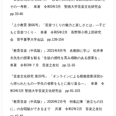
その一考察」 単著 令和5年3月 聖徳大学音楽文化研究会
pp.33-46
『上小教育 第66号』「音楽づくりの魅力と楽しさとは」—子ど
もと音楽づくり－ 単著 令和5年2月 長野県小県上田研究
会 菅平夏季大学会誌 pp.139-154
『教育音楽（中高版）』2021年8月号 名教師に学ぶ 松井孝
夫先生の授業を観る「生徒の感性を育み感動のある授業を」
単著 令和3年７月 音楽之友社 pp.11-16
『音楽文化研究 第20号』 「オンラインによる模擬授業演習か
ら得られたもの—学生の省察をもとに振り返る—」 単著 令
和3年3月 聖徳大学音楽文化研究会 pp.91-103
『教育音楽（中高版）』2020年2月号 特集記事「旅立ちの日
に」の合唱版ができるまで 共著 令和2年2月 音楽之友社