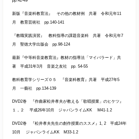
pp.42-49
新版『音楽科教育法』 その他の教材例 共著 令和元年11
月 教育芸術社 pp.140-141
『教職実践演習』 教科指導の課題音楽科 共著 令和元年7
月 聖徳大学出版会 pp.98-124
最新『中等科音楽教育法』教材の指導法「マイバラード」共
著 平成31年3月 音楽之友社 pp. 54-55
教科教育学シリーズ０５ 『音楽科教育』共著 平成27年5
月 一藝社 pp.134-139
DVD2巻 『作曲家松井孝夫が教える「歌唱授業」のヒケツ』
１，２ 平成26年10月 ジャパンライムKK M41-1.2
DVD2巻 『松井孝夫先生の創作授業のススメ』1, 2 平成24年
10月 ジャパンライムKK M33-1.2