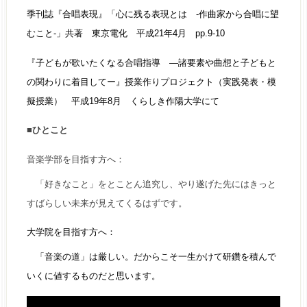
季刊誌『合唱表現』「心に残る表現とは -作曲家から合唱に望
むこと-」共著 東京電化 平成21年4月 pp.9-10
『子どもが歌いたくなる合唱指導 ―諸要素や曲想と子どもと
の関わりに着目してー』授業作りプロジェクト（実践発表・模
擬授業） 平成19年8月 くらしき作陽大学にて
■
ひとこと
音楽学部を目指す方へ：
「好きなこと」をとことん追究し、やり遂げた先にはきっと
すばらしい未来が見えてくるはずです。
大学院を目指す方へ：
「音楽の道」は厳しい。だからこそ一生かけて研鑽を積んで
いくに値するものだと思います。