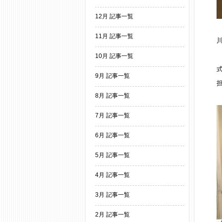
12月 記事一覧
11月 記事一覧
10月 記事一覧
9月 記事一覧
8月 記事一覧
7月 記事一覧
6月 記事一覧
5月 記事一覧
4月 記事一覧
3月 記事一覧
2月 記事一覧