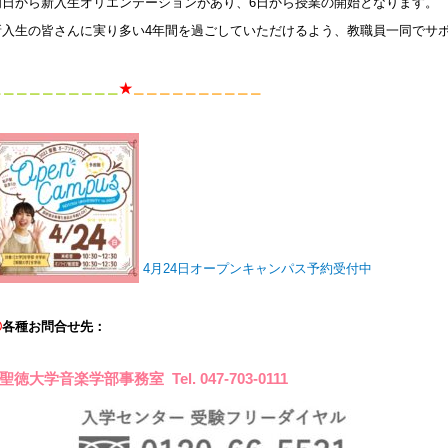
明日から新入生オリエンテーションがあり、6日から授業の開始となります。
新入生の皆さんに実り多い4年間を過ごしていただけるよう、教職員一同でサ
＿＿＿＿＿＿＿＿＿＿
★
＿＿＿＿＿＿＿＿＿＿
4月24日オープンキャンパス予約受付中
◎
各種お問合せ先：
聖徳大学音楽学部事務室 Tel. 047-703-0111