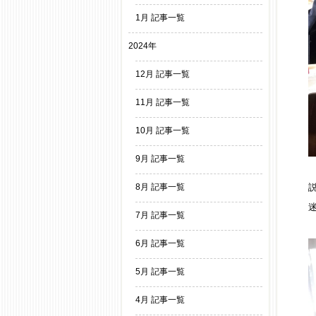
1月 記事一覧
2024年
12月 記事一覧
11月 記事一覧
10月 記事一覧
9月 記事一覧
8月 記事一覧
7月 記事一覧
6月 記事一覧
5月 記事一覧
4月 記事一覧