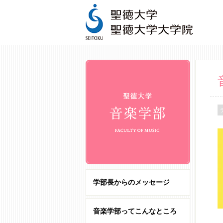
学部長からのメッセージ
音楽学部ってこんなところ