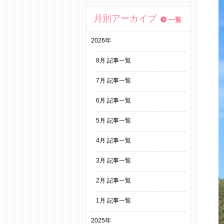
月別アーカイブ
一覧
2026年
8月 記事一覧
7月 記事一覧
6月 記事一覧
5月 記事一覧
4月 記事一覧
3月 記事一覧
2月 記事一覧
1月 記事一覧
2025年