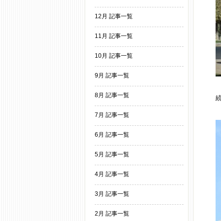
12月 記事一覧
11月 記事一覧
10月 記事一覧
9月 記事一覧
8月 記事一覧
7月 記事一覧
6月 記事一覧
5月 記事一覧
4月 記事一覧
3月 記事一覧
2月 記事一覧