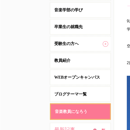
音楽学部の学び
卒業生の就職先
受験生の方へ
教員紹介
WEBオープンキャンパス
ブログテーマ一覧
音楽教員になろう
最新記事