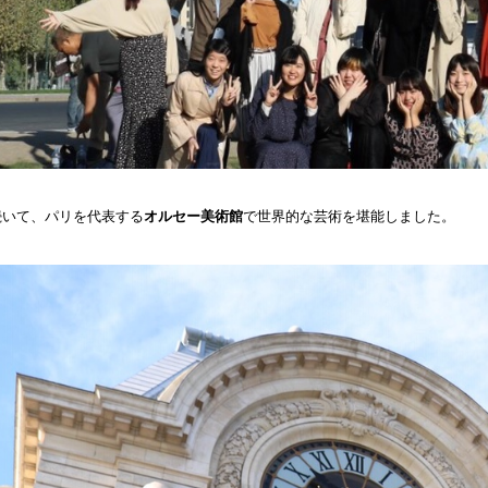
続いて、パリを代表する
オルセー美術館
で世界的な芸術を堪能しました。