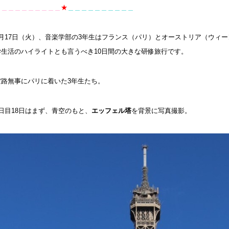
＿＿＿＿＿＿＿＿＿＿
★
＿＿＿＿＿＿＿＿＿＿
9月17日（火）、音楽学部の3年生はフランス（パリ）とオーストリア（ウィ
学生活のハイライトとも言うべき10日間の大きな研修旅行です。
空路無事にパリに着いた3年生たち。
2日目18日はまず、青空のもと、
エッフェル塔
を背景に写真撮影。