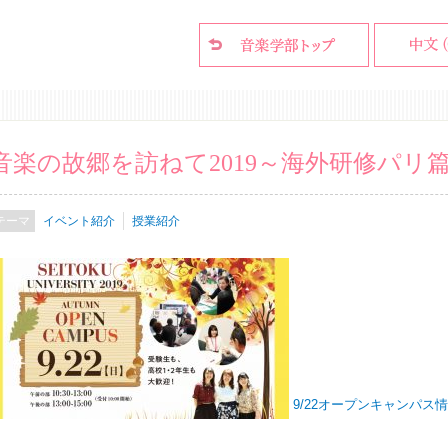
音楽の故郷を訪ねて2019～海外研修パリ
イベント紹介
授業紹介
9/22オープンキャンパス