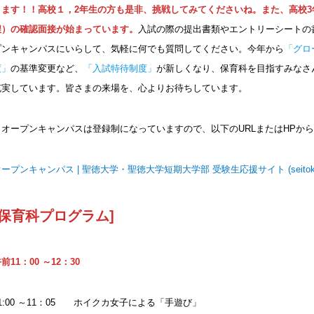
ります！！高校１，2年生の方も是非、挑戦してみてくださいね。また、高校3
程）の確認面接が始まっています。
入試の際の提出書類やエントリーシートの
プンキャンパスにいらして、気軽に何でも質問してください。今年から
「グロ
度」
の基準変更など、
「入試特待制度」
が新しくなり、保育科を目指すみなさ
充実しています。皆さまの来場を、心よりお待ちしています。
＊オープンキャンパスは登録制になっていますので、以下のURLまたはHPか
ープンキャンパス | 聖徳大学・聖徳大学短期大学部 受験生応援サイト (seitoku.a
[保育科プログラム]
前11：00 ～12：30
11:00 ～11：05 ホイクカ女子による「手遊び」