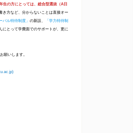
年生の方にとっては、総合型選抜（A日
書き方など、分からないことは直接オー
ーバル特待制度」
の新設、
「学力特待制
んにとって学費面でのサポートが、更に
らお願いします。
c.jp)