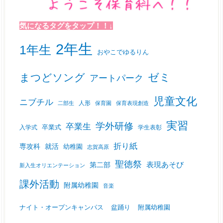
気になるタグをタップ！！↓
2年生
1年生
おやこでゆるりん
ゼミ
まつどソング
アートパーク
児童文化
ニブチル
人形
二部生
保育園
保育表現創造
実習
学外研修
卒業生
入学式
卒業式
学生表彰
折り紙
専攻科
就活
幼稚園
志賀高原
聖徳祭
表現あそび
第二部
新入生オリエンテーション
課外活動
附属幼稚園
音楽
ナイト・オープンキャンパス
盆踊り
附属幼稚園