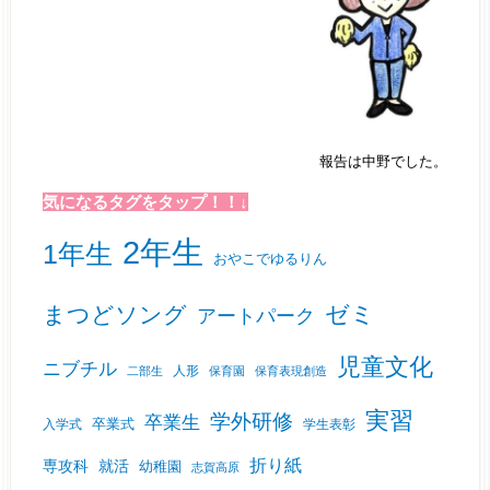
報告は中野でした。
気になるタグをタップ！！↓
2年生
1年生
おやこでゆるりん
ゼミ
まつどソング
アートパーク
児童文化
ニブチル
人形
二部生
保育園
保育表現創造
実習
学外研修
卒業生
入学式
卒業式
学生表彰
折り紙
専攻科
就活
幼稚園
志賀高原