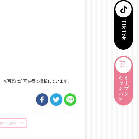
※写真は許可を得て掲載しています。