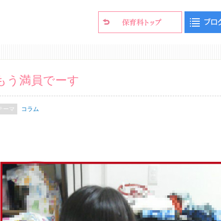
もう満員でーす
コラム