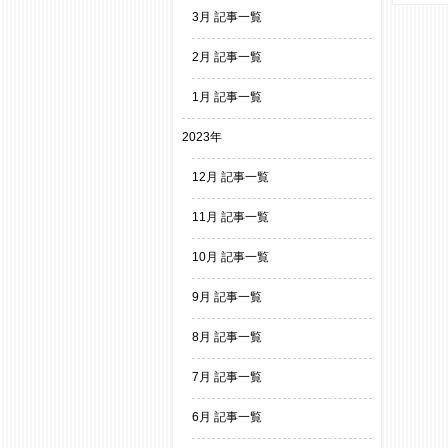
3月 記事一覧
2月 記事一覧
1月 記事一覧
2023年
12月 記事一覧
11月 記事一覧
10月 記事一覧
9月 記事一覧
8月 記事一覧
7月 記事一覧
6月 記事一覧