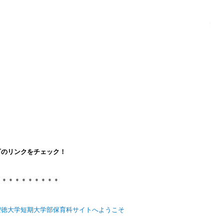
下のリンクをチェック！
＊＊＊＊＊＊＊＊＊＊
聖徳大学短期大学部保育科サイトへようこそ