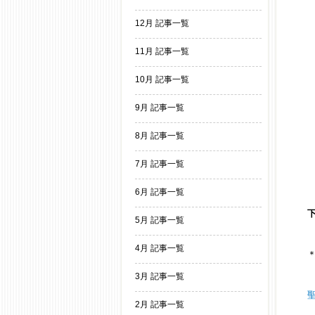
12月 記事一覧
11月 記事一覧
10月 記事一覧
9月 記事一覧
8月 記事一覧
7月 記事一覧
6月 記事一覧
5月 記事一覧
4月 記事一覧
3月 記事一覧
2月 記事一覧