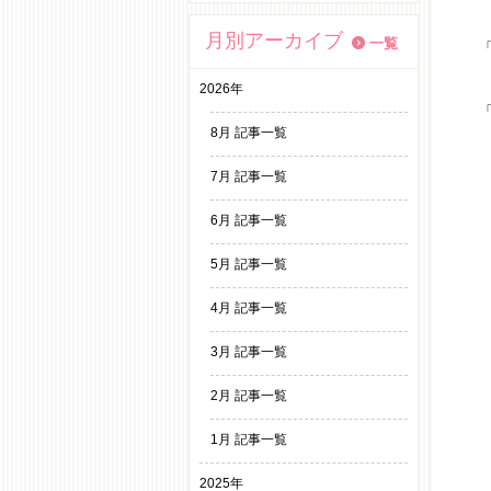
月別アーカイブ
一覧
2026年
8月 記事一覧
7月 記事一覧
6月 記事一覧
5月 記事一覧
4月 記事一覧
3月 記事一覧
2月 記事一覧
1月 記事一覧
2025年