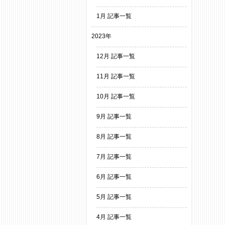
1月 記事一覧
2023年
12月 記事一覧
11月 記事一覧
10月 記事一覧
9月 記事一覧
8月 記事一覧
7月 記事一覧
6月 記事一覧
5月 記事一覧
4月 記事一覧