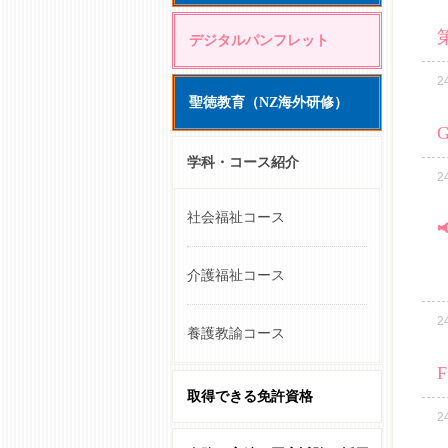
デジタルパンフレット
2
聖徳教育（NZ海外研修）
G
学科・コース紹介
2
社会福祉コース
介護福祉コース
2
養護教諭コース
F
取得できる免許資格
2