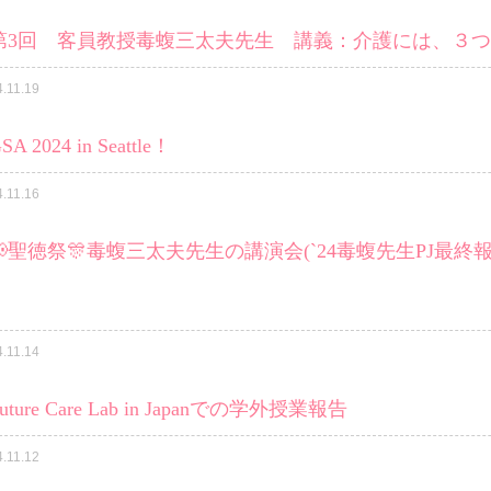
第3回 客員教授毒蝮三太夫先生 講義：介護には、３
4.11.19
SA 2024 in Seattle！
4.11.16
📢聖徳祭🎊毒蝮三太夫先生の講演会(`24毒蝮先生PJ最終報
4.11.14
uture Care Lab in Japanでの学外授業報告
4.11.12