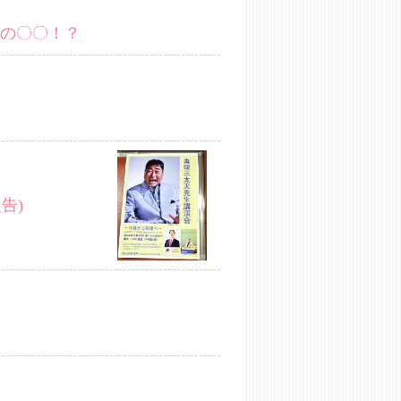
つの〇〇！？
告)