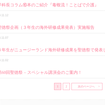
学科長コラム⑯本のご紹介『毒蝮流！ことばで介護』
4.11.12
聖徳祭企画（３年生の海外研修成果発表）実施報告
4.11.07
３年生がニュージーランド海外研修成果を聖徳祭で発表
4.11.02
第60回聖徳祭 – スペシャル講演会のご案内！
1
2