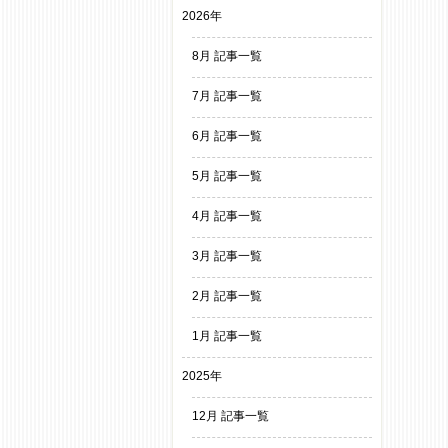
2026年
8月 記事一覧
7月 記事一覧
6月 記事一覧
5月 記事一覧
4月 記事一覧
3月 記事一覧
2月 記事一覧
1月 記事一覧
2025年
12月 記事一覧